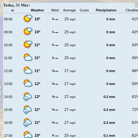
Today, 31 Mar:
at
Weather
Wind:
Average
Gusts
Precipitation
Cloudin
10º
25
41
08:00
0 mm
mph
10º
25
42
09:00
0 mm
mph
11º
25
43
10:00
0 mm
mph
11º
25
45
11:00
0 mm
mph
11º
27
48
12:00
0 mm
mph
12º
27
50
13:00
0 mm
mph
12º
27
61
14:00
0.2 mm
mph
11º
27
72
15:00
0.2 mm
mph
11º
27
82
16:00
0.2 mm
mph
10º
25
61
17:00
0.1 mm
mph