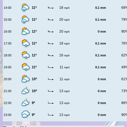
11º
18
68
14:00
0.1 mm
mph
11º
20
79
15:00
0.1 mm
mph
11º
20
90
16:00
0 mm
mph
11º
18
76
17:00
0.1 mm
mph
11º
16
62
18:00
0.1 mm
mph
11º
11
49
19:00
0.1 mm
mph
10º
11
61
20:00
0 mm
mph
10º
13
73
21:00
0 mm
mph
9º
13
86
22:00
0 mm
mph
9º
13
90
23:00
0 mm
mph