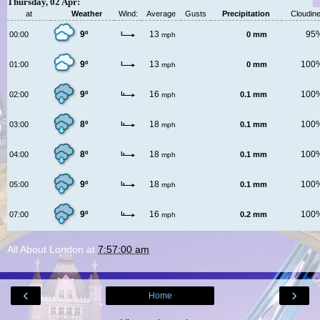
Thursday, 02 Apr:
at
Weather
Wind:
Average
Gusts
Precipitation
Cloudin
9º
13
95
00:00
0 mm
mph
9º
13
100
01:00
0 mm
mph
9º
16
100
02:00
0.1 mm
mph
8º
18
100
03:00
0.1 mm
mph
8º
18
100
04:00
0.1 mm
mph
9º
18
100
05:00
0.1 mm
mph
9º
16
100
07:00
0.2 mm
mph
All About London
at
7:57:00 am
‹
›
Home