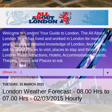
Welcome to London! Your Guide to London. The All About
London Team has lived and worked in London for many
years. We have detailed knowledge of London, feel free to
ask us about Places to visit, places to stay and things to do.
London Tours, Attractions, Hotels, Accommodation, Events,
Theatre, Shows and Places to eat.
▼
TUESDAY, 31 MARCH 2015
London Weather Forecast - 08.00 Hrs to
07.00 Hrs - 02/03/2015 Hourly